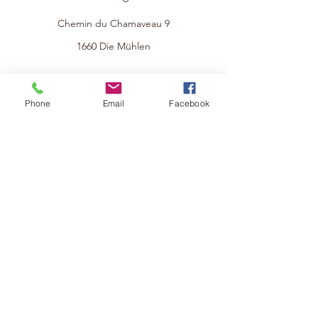
Chemin du Chamaveau 9
1660 Die Mühlen
info@lepotagoex.ch
Phone
Email
Facebook
079 816 38 21
© 2021 von Le Potag'Oex.