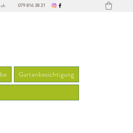
079 816 38 21
.ch
rbe
Gartenbesichtigung