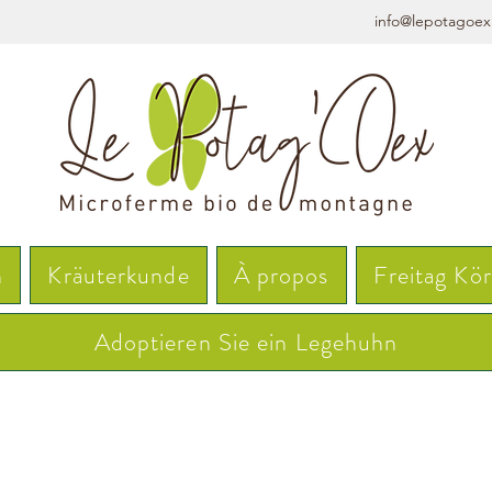
info@lepotagoex
n
Kräuterkunde
À propos
Freitag Kö
Adoptieren Sie ein Legehuhn