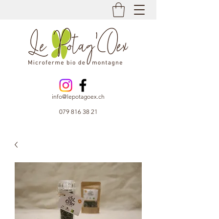
info@lepotagoex.ch
079 816 38 21