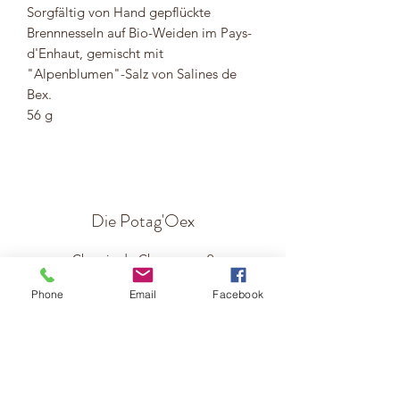
Sorgfältig von Hand gepflückte
Brennnesseln auf Bio-Weiden im Pays-
d'Enhaut, gemischt mit
"Alpenblumen"-Salz von Salines de
Bex.
56 g
Die Potag'Oex
Chemin du Chamaveau 9
1660 Die Mühlen
Phone
Email
Facebook
info@lepotagoex.ch
079 816 38 21